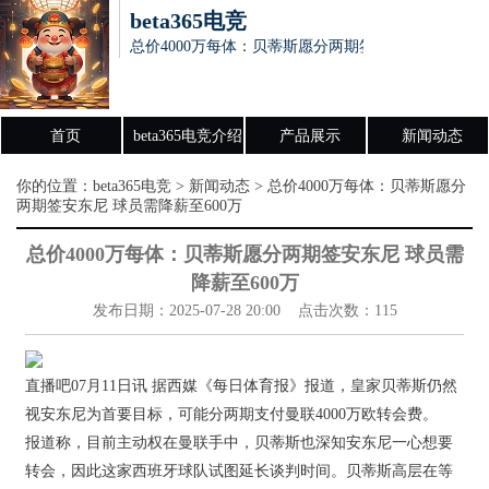
beta365电竞
总价4000万每体：贝蒂斯愿分两期签安东尼 球员需降薪
首页
beta365电竞介绍
产品展示
新闻动态
你的位置：
beta365电竞
>
新闻动态
> 总价4000万每体：贝蒂斯愿分
两期签安东尼 球员需降薪至600万
总价4000万每体：贝蒂斯愿分两期签安东尼 球员需
降薪至600万
发布日期：2025-07-28 20:00 点击次数：115
直播吧07月11日讯 据西媒《每日体育报》报道，皇家贝蒂斯仍然
视安东尼为首要目标，可能分两期支付曼联4000万欧转会费。
报道称，目前主动权在曼联手中，贝蒂斯也深知安东尼一心想要
转会，因此这家西班牙球队试图延长谈判时间。贝蒂斯高层在等